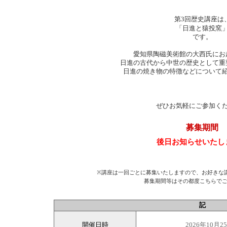
第3回歴史講座は
「日進と猿投窯
です。
愛知県陶磁美術館の大西氏にお
日進の古代から中世の歴史として重
日進の焼き物の特徴などについて
ぜひお気軽にご参加く
募集期間
後日お知らせいたし
※講座は一回ごとに募集いたしますので、お好きな
募集期間等はその都度こちらで
記
日時
2026年10月2
開催