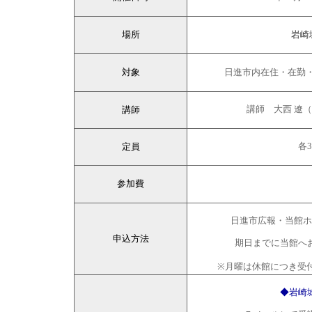
場所
岩崎
対象
日進市内在住・在勤
講師
講師 大西 遼
定員
各
参加費
日進市広報・当館ホ
申込方法
期日までに当館へ
※月曜は休館につき受
◆岩崎