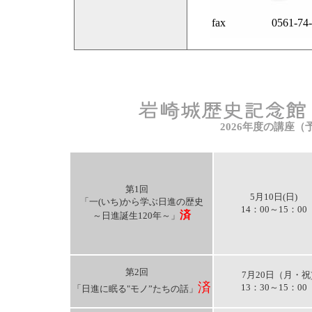
fax
0561-74
2026年度の講座（
第1回
5月10日(日)
「一(いち)から学ぶ日進の歴史
14：00～15：0
済
～日進誕生120年～」
第2回
7月20日（月・
済
13：30～15：0
「日進に眠る"モノ”たちの話」