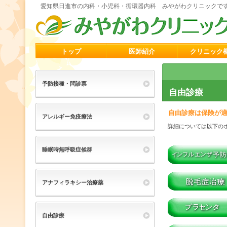
愛知県日進市の内科・小児科・循環器内科 みやがわクリニックで
トップ
医師紹介
クリニック
予防接種・問診票
自由診療
自由診療は保険が
アレルギー免疫療法
詳細については以下の
睡眠時無呼吸症候群
アナフィラキシー治療薬
自由診療