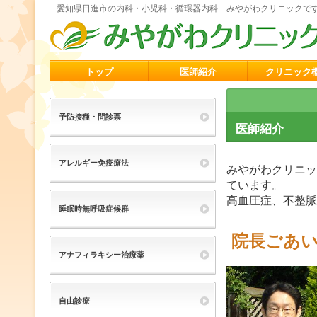
愛知県日進市の内科・小児科・循環器内科 みやがわクリニックで
トップ
医師紹介
クリニック
予防接種・問診票
医師紹介
アレルギー免疫療法
みやがわクリニッ
ています。
高血圧症、不整脈
睡眠時無呼吸症候群
院長ごあ
アナフィラキシー治療薬
自由診療