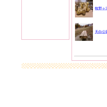
牧野ヶ
天白公