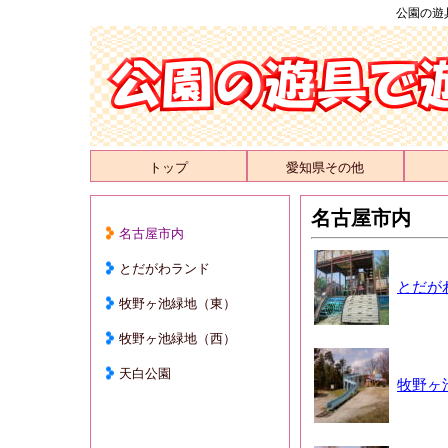
公園の遊
トップ
愛知県その他
名古屋市内
名古屋市内
とだがわランド
とだが
牧野ヶ池緑地（東）
牧野ヶ池緑地（西）
天白公園
牧野ヶ