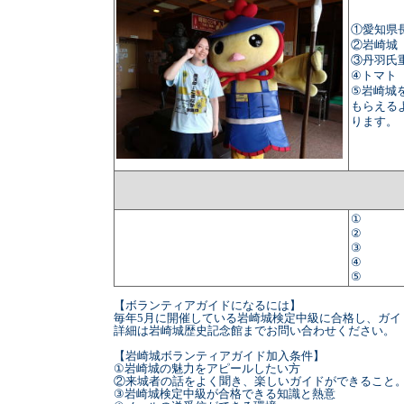
①愛知県
②岩崎城
③丹羽氏
④トマト
⑤岩崎城
もらえる
ります。
①
②
③
④
⑤
【ボランティアガイドになるには】
毎年5月に開催している岩崎城検定中級に合格し、ガイ
詳細は岩崎城歴史記念館までお問い合わせください。
【岩崎城ボランティアガイド加入条件】
①岩崎城の魅力をアピールしたい方
②来城者の話をよく聞き、楽しいガイドができること
③岩崎城検定中級が合格できる知識と熱意