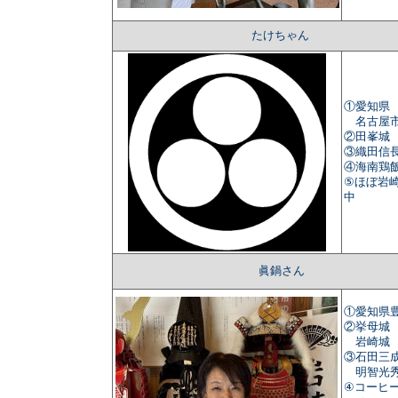
たけちゃん
①愛知県
名古屋
②田峯城
③織田信
④海南鶏
⑤ほぼ岩
中
眞鍋さん
①愛知県
②挙母城
岩崎城
③石田三
明智光
④コーヒ