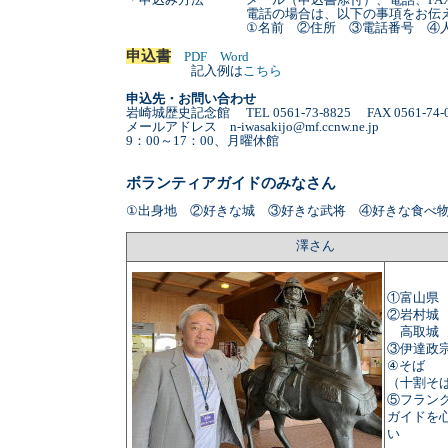
・申込み方法 メール（申込書添付）、電話、FAX
電話の場合は、以下の事項をお伝えく
①名前 ②住所 ③電話番号 ④人数
申込書
PDF
Word
記入例は
こちら
申込先・お問い合わせ
岩崎城歴史記念館 TEL 0561-73-8825 FAX 0561-74-0
メールアドレス n-iwasakijo@mf.ccnw.ne.jp
9：00～17：00、月曜休館
ボランティアガイドのみなさん
①出身地 ②好きな城 ③好きな武将 ④好きな食べ
澤さん
①富山県
②岩村城
高取城
③伊達政
④そば
（十割そ
⑤フラン
ガイドを
い