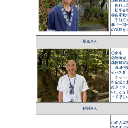
③徳川家
保科正
松平春
④自家栽
手前打
⑤『一期
の気持を
桑原さん
①東京
②岩崎城
③徳川家
真田信
④パスタ
チャー
⑤空堀と
好きです
のことを
ってほし
鵜飼さん
①名古屋
②名古屋