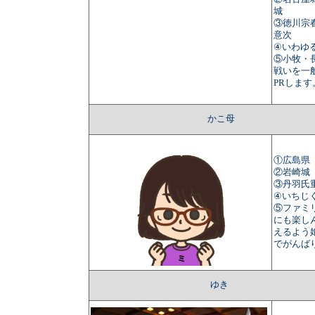
城
③徳川宗
意次
④いわゆ
⑤小牧・
戦いを一
PRします
かこ母
①広島県
②岩崎城
③丹羽氏
④いちじ
⑤ファミ
にも楽し
えるよう
でがんば
ゆき