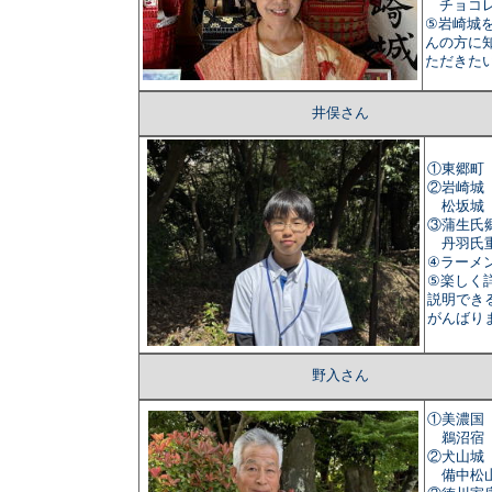
チョコレ
⑤岩崎城
んの方に
ただきた
井俣さん
①東郷町
②岩崎城
松坂城
③蒲生氏
丹羽氏
④ラーメ
⑤楽しく
説明でき
がんばり
野入さん
①美濃国
鵜沼宿
②犬山城
備中松