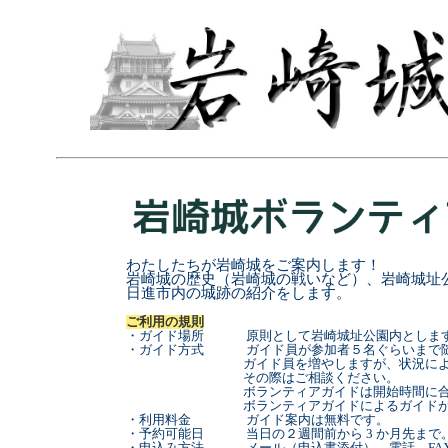
わたしたちが岩崎城をご案内します！
岩崎城の歴史（岩崎城の戦いなど）、岩崎城址
日進市内の城跡の紹介をします。
ご利用の規則
・ガイド場所 原則として岩崎城址公園内としま
・ガイド方式 ガイド員が参加者５名ぐらいまで随
ガイド員を増やしますが、状況により十分
その際はご相談ください。
ボランティアガイドは開始時間に合わせて準
ボランティアガイドによるガイドができ
・利用料金 ガイド案内は無料です。
・予約可能日 当日の２週間前から 3 か月先まで