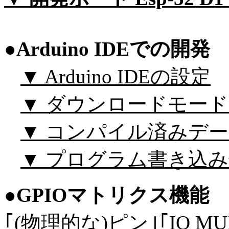
●Arduino IDEでの開発
▼ Arduino IDEの設定
▼ ダウンロードモー
▼ コンパイル済みデ
▼ プログラム書き込
●GPIOマトリクス機能
｢(物理的な)ピン｣｢IO M