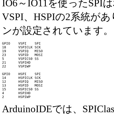
IO6～IO11を使ったSP
VSPI、HSPIの2系統
ンが設定されています。
GPIO	VSPI	SPI

18	VSPICLK	SCK

19	VSPIQ	MISO

23	VSPID	MOSI

5	VSPICS0	SS

21	VSPIHD

22	VSPIWP

GPIO	HSPI	SPI

14	HSPICLK	SCK

12	HSPIQ	MISO

13	HSPID	MOSI

15	HSPICS0	SS

4	HSPIHD

ArduinoIDEでは、SPICl