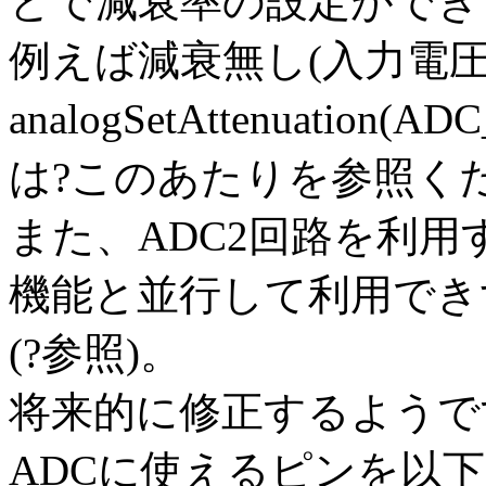
とで減衰率の設定ができ
例えば減衰無し(入力電圧範
analogSetAttenuati
は?このあたりを参照く
また、ADC2回路を利用
機能と並行して利用できず
(?参照)。
将来的に修正するようで
ADCに使えるピンを以