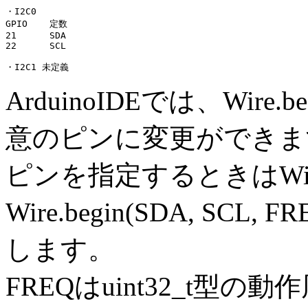
・I2C0

GPIO	定数

21	SDA

22	SCL

ArduinoIDEでは、Wir
意のピンに変更ができま
ピンを指定するときはWire.b
Wire.begin(SDA, S
します。
FREQはuint32_t型の