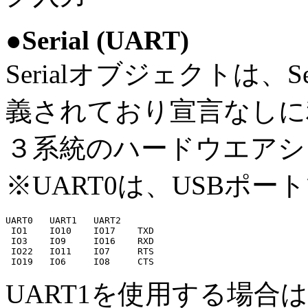
●Serial (UART)
Serialオブジェクトは、Seri
義されており宣言なしに
３系統のハードウエアシ
※UART0は、USBポー
UART0	UART1	UART2

 IO1	IO10	IO17	TXD

 IO3	IO9 	IO16	RXD

 IO22	IO11	IO7 	RTS

UART1を使用する場合は