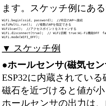
ます。スケッチ例にある
WiFi.begin(ssid, password);  //特定のAPへ接続

wifiMulti.run();  //複数のAPを指定できる

WiFiScan();  //アクセスポイントをスキャンする

WiFi.disconnect(true);  // WiFi切断 true:Wi-Fi機能OFF　
▼ スケッチ例
●ホールセンサ(磁気センサー) 
ESP32に内蔵されている
磁石を近づけると値が小
ホールセンサの出力は、