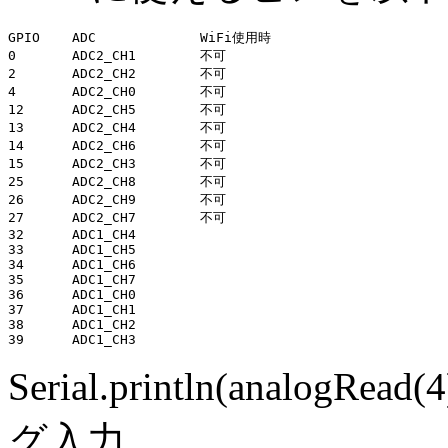
GPIO	ADC		WiFi使用時

0	ADC2_CH1	不可

2	ADC2_CH2	不可

4	ADC2_CH0	不可

12	ADC2_CH5	不可

13	ADC2_CH4	不可

14	ADC2_CH6	不可

15	ADC2_CH3	不可

25	ADC2_CH8	不可

26	ADC2_CH9	不可

27	ADC2_CH7	不可

32	ADC1_CH4

33	ADC1_CH5

34	ADC1_CH6

35	ADC1_CH7

36	ADC1_CH0

37	ADC1_CH1

38	ADC1_CH2

Serial.println(analogR
グ入力