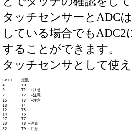
とでタッチの確認をして
タッチセンサーとADC
している場合でもADC
することができます。
タッチセンサとして使え
GPIO	定数 

4	T0 

0	T1  ←注意

2	T2  ←注意

15	T3  ←注意

13	T4 

12	T5

14	T6

27	T7

33	T8 ←注意
