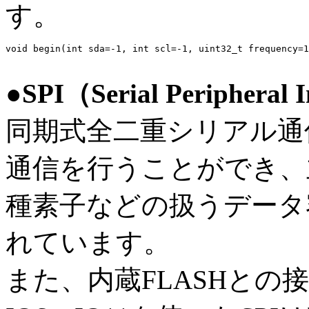
す。
void begin(int sda=-1, int scl=-1, uint32_t frequency=1
●SPI（Serial Peripheral
同期式全二重シリアル通
通信を行うことができ、主
種素子などの扱うデータ
れています。
また、内蔵FLASHと